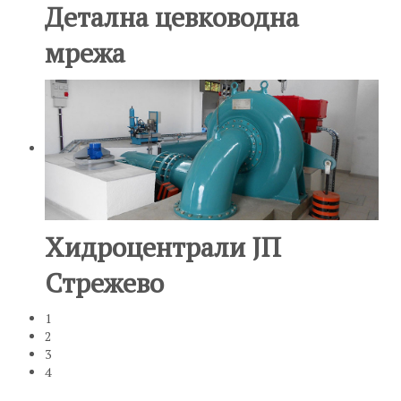
Детална цевководна
мрежа
Хидроцентрали ЈП
Стрежево
1
2
3
4