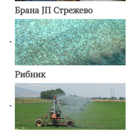
Брана ЈП Стрежево
Рибник