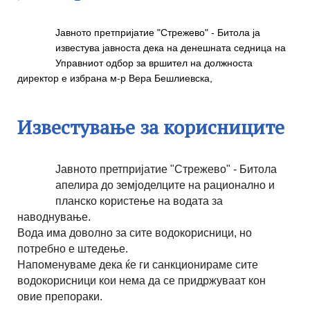
Јавното претпријатие "Стрежево" - Битола ја
известува јавноста дека на денешната седница на
Управниот одбор
за вршител на должноста
директор е избрана м-р Вера Бешлиевска,
Известување за корисниците
Јавното претпријатие "Стрежево" - Битола
апелира до земјоделците на рационално и
планско користење на водата за
наводнување.
Вода има доволно за сите водокорисници, но
потребно е штедење.
Напоменуваме дека ќе ги санкционираме сите
водокорисници кои нема да се придржуваат кон
овие препораки.