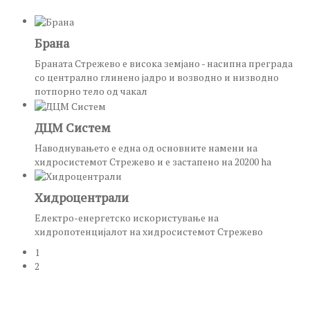
Брана
Браната Стрежево е висока земјано - насипна преграда
со централно глинено јадро и возводно и низводно
потпорно тело од чакал
ДЦМ Систем
Наводнувањето е една од основните намени на
хидросистемот Стрежево и е застапено на 20200 ha
Хидроцентрали
Електро-енергетско искористување на
хидропотенцијалот на хидросистемот Стрежево
1
2