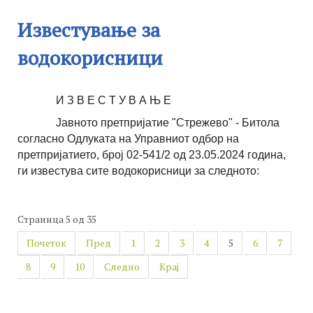
Известување за
водокорисници
И З В Е С Т У В А Њ Е
Јавното претпријатие "Стрежево" - Битола
согласно Одлуката на Управниот одбор на
претпријатието, број 02-541/2 од 23.05.2024 година,
ги известува сите водокорисници за следното:
Страница 5 од 35
Почеток
Пред
1
2
3
4
5
6
7
8
9
10
Следно
Крај