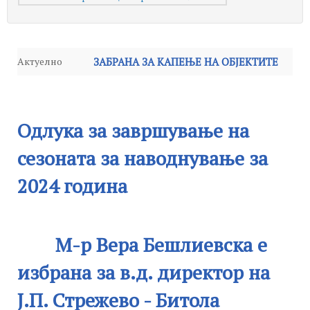
Актуелно
ЗАБРАНА ЗА КАПЕЊЕ НА ОБЈЕКТИТЕ
Известување
-
НА ХИДРОСИСТЕМОТ
-
Среда, 24 Септември 2025 14:59
Петок, 04 Јули 2025
Известување
-
Понеделник, 16 Јуни 2025 14:20
12:57
Одлука за завршување на
Работни средби на Јавното
сезоната за наводнување за
Одлука за завршување на сезоната за
претпријатие “Стрежево” – Битола
-
2024 година
наводнување за 2024 година
-
Четврток,
Среда, 11 Јуни 2025 15:21
10 Октомври 2024 15:25
М-р Вера Бешлиевска е
избрана за в.д. директор на
Ј.П. Стрежево - Битола