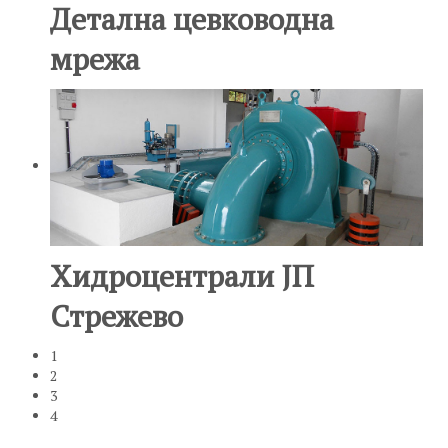
Детална цевководна
мрежа
Хидроцентрали ЈП
Стрежево
1
2
3
4