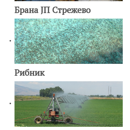
Брана ЈП Стрежево
Рибник