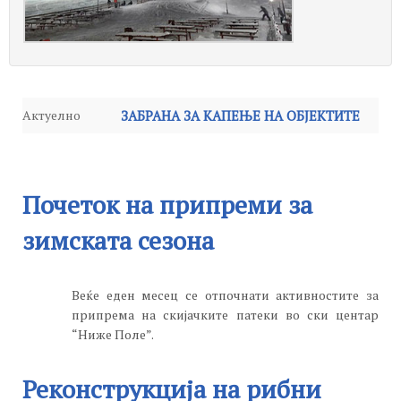
Актуелно
ЗАБРАНА ЗА КАПЕЊЕ НА ОБЈЕКТИТЕ
Известување
-
НА ХИДРОСИСТЕМОТ
-
Среда, 24 Септември 2025 14:59
Петок, 04 Јули 2025
Известување
-
Понеделник, 16 Јуни 2025 14:20
12:57
Почеток на припреми за
Работни средби на Јавното
зимската сезона
Одлука за завршување на сезоната за
претпријатие “Стрежево” – Битола
-
Веќе еден месец се отпочнати активностите за
наводнување за 2024 година
-
Четврток,
Среда, 11 Јуни 2025 15:21
припрема на скијачките патеки во ски центар
“Ниже Поле”.
10 Октомври 2024 15:25
Реконструкција на рибни