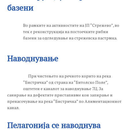
базени
Во рамките на активностите на ЈП “Стрежево”, во
тек е реконструкција на постоечките рибни
базени за одгледување на стрежевска пастрмка.
Наводнување
При чистењето на речното корито на река
“Бистричка” од страна на “Битолско Поле”,
оштетен е каналот за наводнување 7Ц. За
санирање на дефектите пристапивме кон запирање и
пренасочување на река “Бистричка” по Алиментациониот
канал.
Пелагонија се наводнува