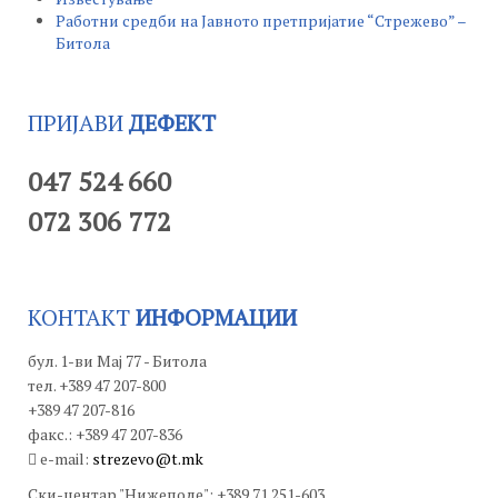
Работни средби на Јавното претпријатие “Стрежево” –
Битола
ПРИЈАВИ
ДЕФЕКТ
047 524 660
072 306 772
КОНТАКТ
ИНФОРМАЦИИ
бул. 1-ви Мај 77 - Битола
тел. +389 47 207-800
+389 47 207-816
факс.: +389 47 207-836
e-mail:
strezevo@t.mk
Ски-центар "Нижеполе": +389 71 251-603