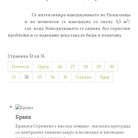
Се интензивира наводнувањето во Пелагонија
3
и во моментов се наводнува со околу 3,5 м
/
сек вода. Наводнувањето се одвива без сериозни
проблеми и се надеваме дека така ќе биди и понатаму.
Страница 32 од 35
Почеток
Пред
26
27
28
29
30
31
32
33
34
35
Следно
Крај
Брана
Браната Стрежево е висока земјано - насипна преграда
со централно глинено јадро и возводно и низводно