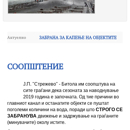
Актуелно
ЗАБРАНА ЗА КАПЕЊЕ НА ОБЈЕКТИТЕ
Известување
-
НА ХИДРОСИСТЕМОТ
-
Среда, 24 Септември 2025 14:59
Петок, 04 Јули 2025
Известување
-
Понеделник, 16 Јуни 2025 14:20
12:57
СООПШТЕНИЕ
Работни средби на Јавното
Одлука за завршување на сезоната за
претпријатие “Стрежево” – Битола
-
Ј.П. "Стрежево" - Битола им соопштува на
сите граѓани дека сезоната за наводнување
наводнување за 2024 година
-
Четврток,
2019 година е започната. Од тие причини во
Среда, 11 Јуни 2025 15:21
главниот канал и останатите објекти се пуштат
10 Октомври 2024 15:25
поголеми количини на вода, поради што
СТРОГО СЕ
ЗАБРАНУВА
движење и задржување на граѓаните
(минувачите) околу истите.