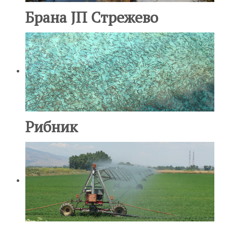
Брана ЈП Стрежево
Рибник