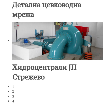
Детална цевководна
мрежа
Хидроцентрали ЈП
Стрежево
1
2
3
4