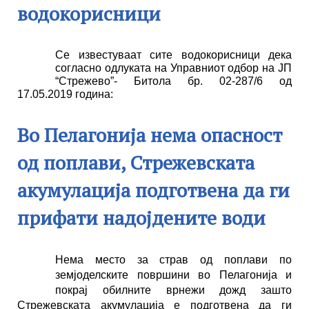
водокорисници
Се известуваат сите водокорисници дека
согласно одлуката на Управниот одбор на ЈП
“Стрежево”- Битола бр. 02-287/6 од
17.05.2019 година:
Во Пелагонија нема опасност
од поплави, Стрежевската
акумулација подготвена да ги
прифати надојдените води
Нема место за страв од поплави по
земјоделските површини во Пелагонија и
покрај обилните врнежи дожд зашто
Стрежевската акумулација е подготвена да ги