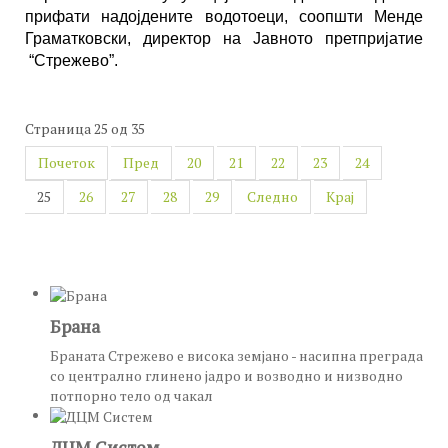
прифати надојдените водотоеци, соопшти Менде
Граматковски, директор на Јавното претпријатие
“Стрежево”.
Страница 25 од 35
Почеток
Пред
20
21
22
23
24
25
26
27
28
29
Следно
Крај
Брана
Браната Стрежево е висока земјано - насипна преграда
со централно глинено јадро и возводно и низводно
потпорно тело од чакал
ДЦМ Систем