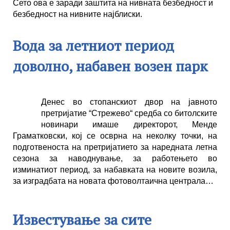
Сето ова е заради заштита на нивната безбедност и
безбедност на нивните најблиски.
Вода за летниот период
доволно, набавен возен парк
Денес во стопанскиот двор на јавното
претријатие “Стрежево“ средба со битолските
новинари имаше директорот, Менде
Граматковски, кој се осврна на неколку точки, на
подготвеноста на претријатието за наредната летна
сезона за наводнување, за работењето во
изминатиот период, за набавката на новите возила,
за изградбата на новата фотоволтаична централа…
Известување за сите