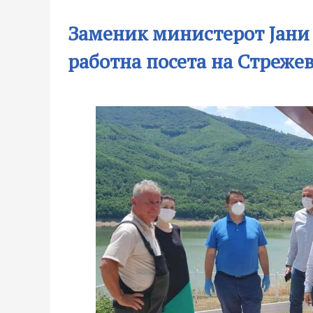
Заменик министерот Јани
работна посета на Стреже