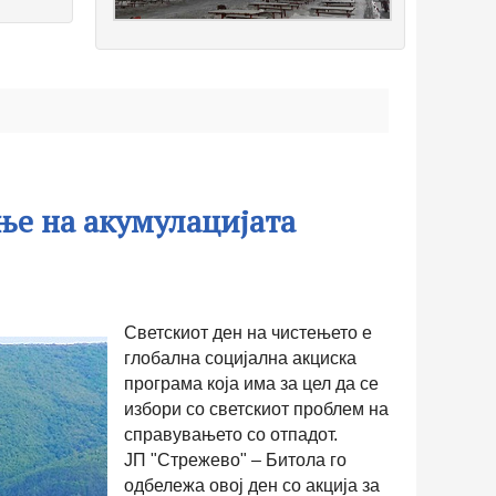
ње на акумулацијата
5
Светскиот ден на чистењето е
глобална социјална акциска
програма која има за цел да се
избори со светскиот проблем на
справувањето со отпадот.
ЈП "Стрежево" – Битола го
одбележа овој ден со акција за