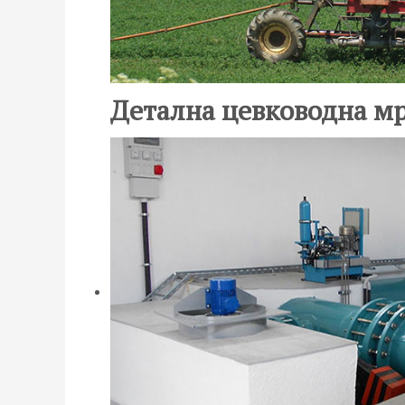
Детална цевководна м