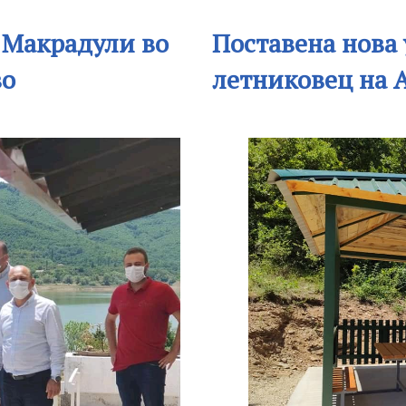
 Макрадули во
Поставена нова 
во
летниковец на 