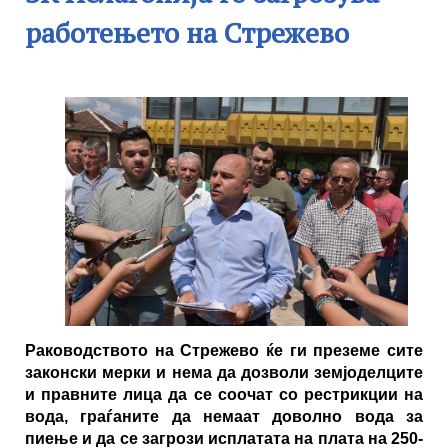
работењето на Стрежево
Раководството на Стрежево ќе ги преземе сите
законски мерки и нема да дозволи земјоделците
и правните лица да се соочат со рестрикции на
вода, граѓаните да немаат доволно вода за
пиење и да се загрози исплатата на плата на 250-