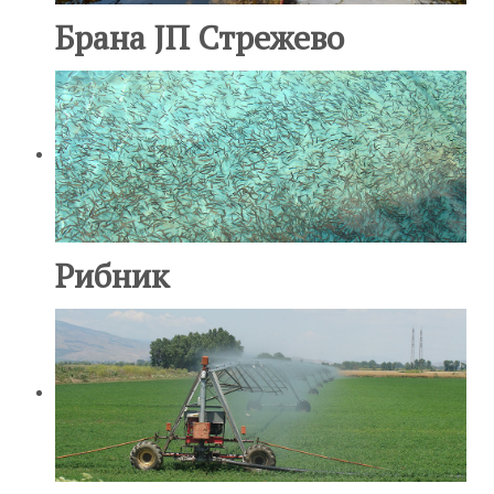
Брана ЈП Стрежево
Рибник