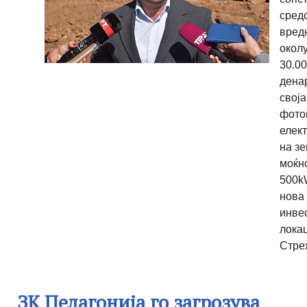
сред
вред
окол
30.00
дена
своја
фото
елек
на зе
моќн
500k
нова
инвес
лока
Стре
ЗК Пелагонија го загрозува