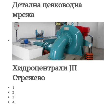
Детална цевководна
мрежа
Хидроцентрали ЈП
Стрежево
1
2
3
4