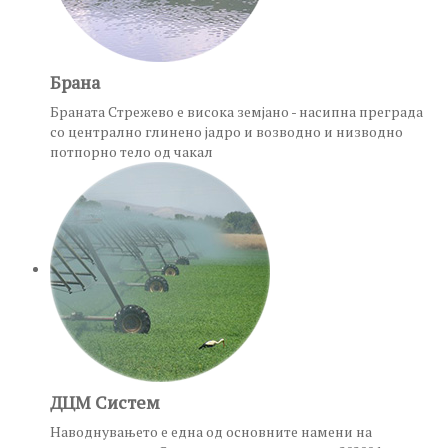
Брана
Браната Стрежево е висока земјано - насипна преграда
со централно глинено јадро и возводно и низводно
потпорно тело од чакал
ДЦМ Систем
Наводнувањето е една од основните намени на