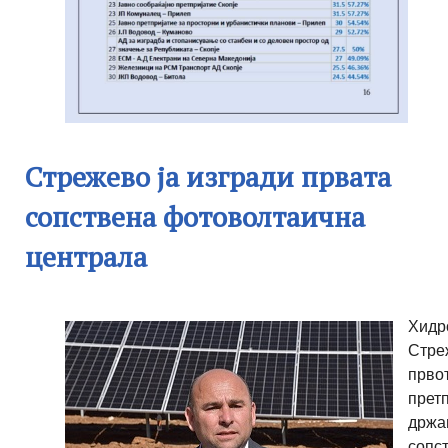
Стрежево ја изгради првата
сопствена фотоволтаична
централа
Хидр
Стре
прво
претп
држа
сопс