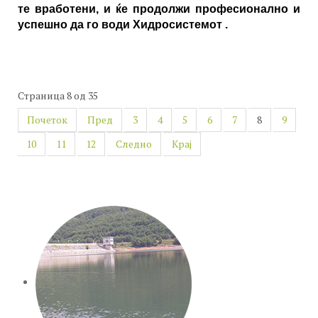
те вработени, и ќе продолжи професионално и
успешно да го води Хидросистемот .
Страница 8 од 35
Почеток
Пред
3
4
5
6
7
8
9
10
11
12
Следно
Крај