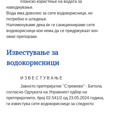
планско користење на водата за
наводнување.
Вода има доволно за сите водокорисници, но
потребно е штедење.
Напоменуваме дека ќе ги санкционираме сите
водокорисници кои нема да се придржуваат кон
овие препораки.
Известување за
водокорисници
И З В Е С Т У В А Њ Е
Јавното претпријатие "Стрежево" - Битола
согласно Одлуката на Управниот одбор на
претпријатието, број 02-541/2 од 23.05.2024 година,
ги известува сите водокорисници за следното: