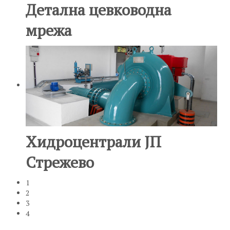
Детална цевководна
мрежа
Хидроцентрали ЈП
Стрежево
1
2
3
4