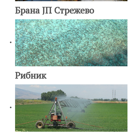
Брана ЈП Стрежево
Рибник