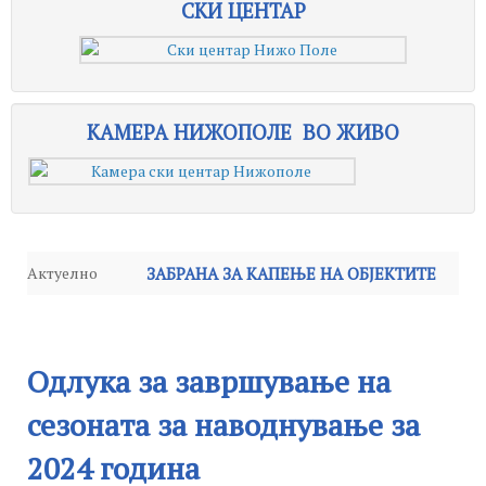
СКИ ЦЕНТАР
КАМЕРА НИЖОПОЛЕ ВО ЖИВО
Актуелно
ЗАБРАНА ЗА КАПЕЊЕ НА ОБЈЕКТИТЕ
Известување
-
НА ХИДРОСИСТЕМОТ
-
Среда, 24 Септември 2025 14:59
Петок, 04 Јули 2025
Известување
-
Понеделник, 16 Јуни 2025 14:20
12:57
Одлука за завршување на
Работни средби на Јавното
сезоната за наводнување за
Одлука за завршување на сезоната за
претпријатие “Стрежево” – Битола
-
2024 година