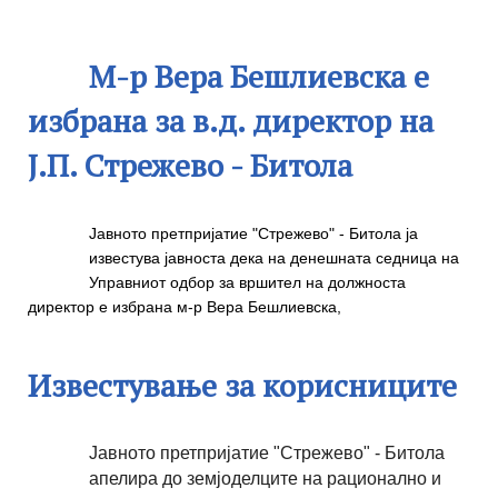
наводнување за 2024 година
-
Четврток,
Среда, 11 Јуни 2025 15:21
10 Октомври 2024 15:25
М-р Вера Бешлиевска е
избрана за в.д. директор на
Ј.П. Стрежево - Битола
Јавното претпријатие "Стрежево" - Битола ја
известува јавноста дека на денешната седница на
Управниот одбор
за вршител на должноста
директор е избрана м-р Вера Бешлиевска,
Известување за корисниците
Јавното претпријатие "Стрежево" - Битола
апелира до земјоделците на рационално и