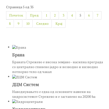
Страница 5 од 35
Почеток
Пред
1
2
3
4
5
6
7
8
9
10
Следно
Крај
Брана
Браната Стрежево е висока земјано - насипна преграда
со централно глинено јадро и возводно и низводно
потпорно тело од чакал
ДЦМ Систем
Наводнувањето е една од основните намени на
хидросистемот Стрежево и е застапено на 20200 ha